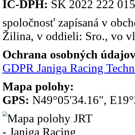
IČ-DPH:
SK 2022 222 01
spoločnosť zapísaná v obc
Žilina, v oddieli: Sro., vo 
Ochrana osobných údajo
GDPR Janiga Racing Techn
Mapa polohy:
GPS:
N49°05'34.16", E19°