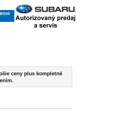
BISHI
epšie ceny plus kompletné
sením.