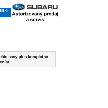
BISHI
epšie ceny plus kompletné
sením.