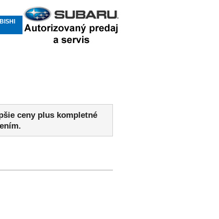
BISHI
epšie ceny plus kompletné
sením.